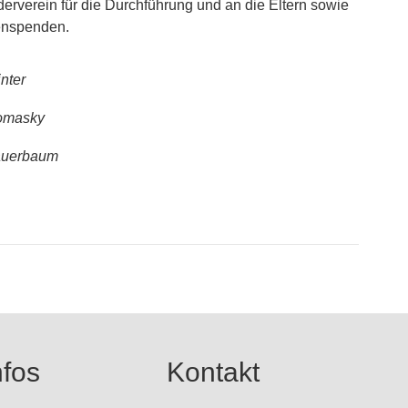
erverein für die Durchführung und an die Eltern sowie
enspenden.
nter
homasky
Sauerbaum
nfos
Kontakt