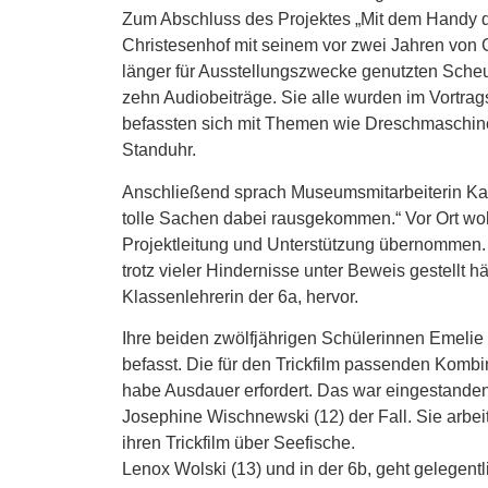
Zum Abschluss des Projektes „Mit dem Handy 
Christesenhof mit seinem vor zwei Jahren von
länger für Ausstellungszwecke genutzten Sche
zehn Audiobeiträge. Sie alle wurden im Vortra
befassten sich mit Themen wie Dreschmaschin
Standuhr.
Anschließend sprach Museumsmitarbeiterin Kar
tolle Sachen dabei rausgekommen.“ Vor Ort wohn
Projektleitung und Unterstützung übernommen. 
trotz vieler Hindernisse unter Beweis gestellt h
Klassenlehrerin der 6a, hervor.
Ihre beiden zwölfjährigen Schülerinnen Emelie
befasst. Die für den Trickfilm passenden Komb
habe Ausdauer erfordert. Das war eingestande
Josephine Wischnewski (12) der Fall. Sie arbei
ihren Trickfilm über Seefische.
Lenox Wolski (13) und in der 6b, geht gelegen