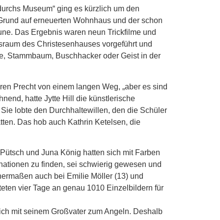
durchs Museum“ ging es kürzlich um den
 Grund auf erneuerten Wohnhaus und der schon
une. Das Ergebnis waren neun Trickfilme und
gsraum des Christesenhauses vorgeführt und
e, Stammbaum, Buschhacker oder Geist in der
en Precht von einem langen Weg, „aber es sind
end, hatte Jytte Hill die künstlerische
Sie lobte den Durchhaltewillen, den die Schüler
ätten. Das hob auch Kathrin Ketelsen, die
 Pütsch und Juna König hatten sich mit Farben
inationen zu finden, sei schwierig gewesen und
nermaßen auch bei Emilie Möller (13) und
teten vier Tage an genau 1010 Einzelbildern für
tlich mit seinem Großvater zum Angeln. Deshalb